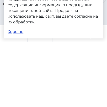
serebryanyye.grani@mail.ru
Золото
содержащие информацию о предыдущих
посещениях веб-сайта. Продолжая
Серебро
использовать наш сайт, вы даете согласие на
Бижутерия
их обработку.
Весь каталог
Хорошо
Помощь
Каталог
Поиск
Заказы
Корзина
Адреса магазинов
Политика конфиденциальности
Пользовательское соглашение
Copyright © 2023 - 2026. Серебряные грани, ювелирная
компания
Разработка и продвижение -