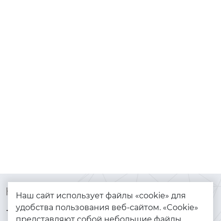
Контакты
Каталог
Наш сайт использует файлы «cookie» для
удобства пользования веб-сайтом. «Cookie»
+7 (925) 144-64-73
Браслеты
представляют собой небольшие файлы,