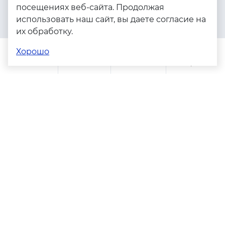
посещениях веб-сайта. Продолжая
Серебро
использовать наш сайт, вы даете согласие на
Бижутерия
их обработку.
Весь каталог
Хорошо
Помощь
Каталог
Поиск
Заказы
Корзина
Адреса магазинов
Политика конфиденциальности
Пользовательское соглашение
Copyright © 2023 - 2026. Серебряные грани, ювелирная
компания
Разработка и продвижение -