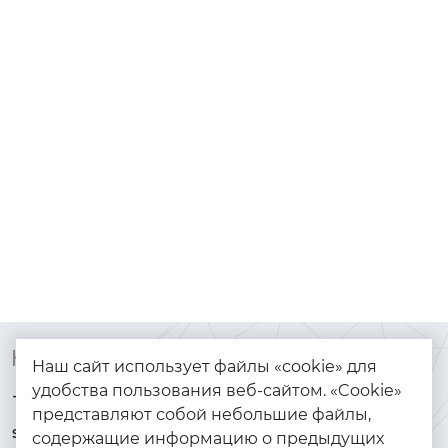
Контакты
Каталог
Наш сайт использует файлы «cookie» для
удобства пользования веб-сайтом. «Cookie»
+7 (925) 144-64-73
Браслеты
представляют собой небольшие файлы,
serebryanyye.grani@mail.ru
Золото
содержащие информацию о предыдущих