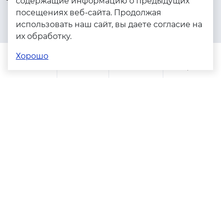
содержащие информацию о предыдущих
посещениях веб-сайта. Продолжая
Серебро
использовать наш сайт, вы даете согласие на
Бижутерия
их обработку.
Весь каталог
Хорошо
Помощь
Каталог
Поиск
Заказы
Корзина
Адреса магазинов
Политика конфиденциальности
Пользовательское соглашение
Copyright © 2023 - 2026. Серебряные грани, ювелирная
компания
Разработка и продвижение -