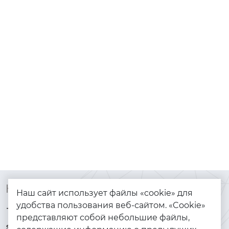
Контакты
Каталог
Наш сайт использует файлы «cookie» для
удобства пользования веб-сайтом. «Cookie»
+7 (925) 144-64-73
Браслеты
представляют собой небольшие файлы,
serebryanyye.grani@mail.ru
Золото