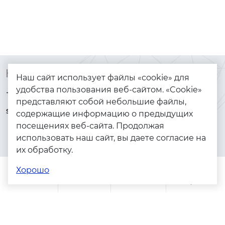
Контакты
Каталог
Наш сайт использует файлы «cookie» для
удобства пользования веб-сайтом. «Cookie»
+7 (925) 144-64-73
Браслеты
представляют собой небольшие файлы,
serebryanyye.grani@mail.ru
Золото
содержащие информацию о предыдущих
посещениях веб-сайта. Продолжая
Серебро
использовать наш сайт, вы даете согласие на
Бижутерия
их обработку.
Весь каталог
Хорошо
Помощь
Каталог
Поиск
Заказы
Корзина
Адреса магазинов
Политика конфиденциальности