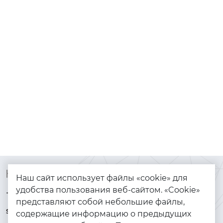
Контакты
Каталог
Наш сайт использует файлы «cookie» для
удобства пользования веб-сайтом. «Cookie»
+7 (925) 144-64-73
Браслеты
представляют собой небольшие файлы,
serebryanyye.grani@mail.ru
Золото
содержащие информацию о предыдущих