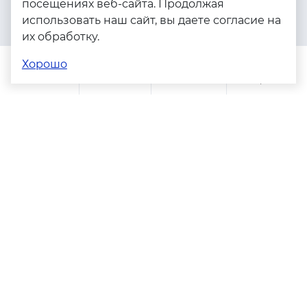
посещениях веб-сайта. Продолжая
Серебро
использовать наш сайт, вы даете согласие на
Бижутерия
их обработку.
Весь каталог
Хорошо
Помощь
Каталог
Поиск
Заказы
Корзина
Адреса магазинов
Политика конфиденциальности
Пользовательское соглашение
Copyright © 2023 - 2026. Серебряные грани, ювелирная
компания
Разработка и продвижение -