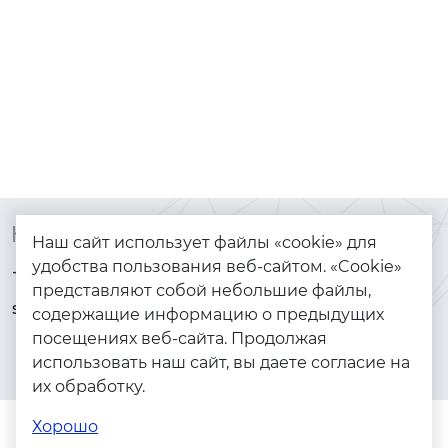
Контакты
Каталог
Наш сайт использует файлы «cookie» для
удобства пользования веб-сайтом. «Cookie»
+7 (925) 144-64-73
Браслеты
представляют собой небольшие файлы,
serebryanyye.grani@mail.ru
Золото
содержащие информацию о предыдущих
посещениях веб-сайта. Продолжая
Серебро
использовать наш сайт, вы даете согласие на
Бижутерия
их обработку.
Весь каталог
Хорошо
Помощь