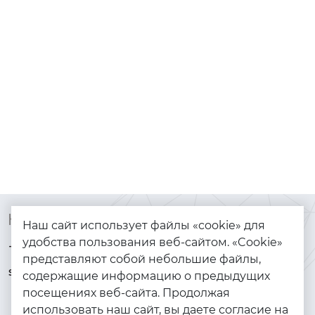
Контакты
Каталог
Наш сайт использует файлы «cookie» для
удобства пользования веб-сайтом. «Cookie»
+7 (925) 144-64-73
Браслеты
представляют собой небольшие файлы,
serebryanyye.grani@mail.ru
Золото
содержащие информацию о предыдущих
посещениях веб-сайта. Продолжая
Серебро
использовать наш сайт, вы даете согласие на