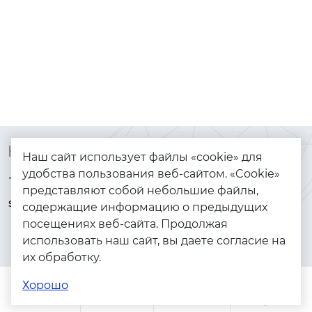
Контакты
Каталог
Наш сайт использует файлы «cookie» для
удобства пользования веб-сайтом. «Cookie»
+7 (925) 144-64-73
Браслеты
представляют собой небольшие файлы,
serebryanyye.grani@mail.ru
Золото
содержащие информацию о предыдущих
посещениях веб-сайта. Продолжая
Серебро
использовать наш сайт, вы даете согласие на
Бижутерия
их обработку.
Весь каталог
Хорошо
Помощь
Каталог
Поиск
Заказы
Корзина