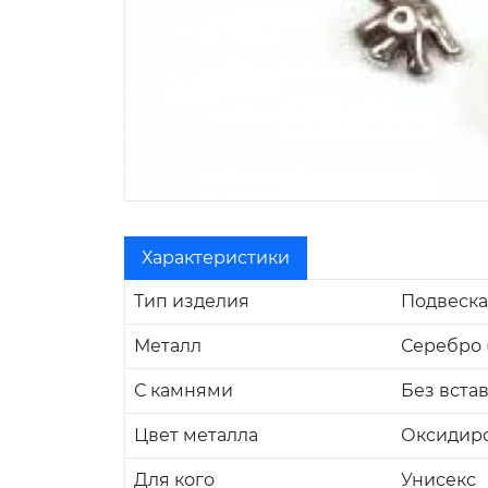
Характеристики
Тип изделия
Подвеска
Металл
Серебро (
С камнями
Без вста
Цвет металла
Оксидир
Для кого
Унисекс