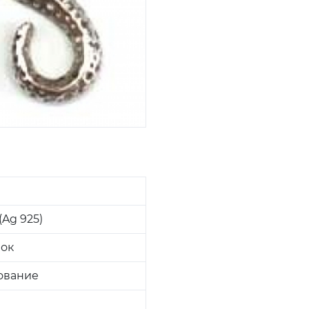
Ag 925)
вок
ование