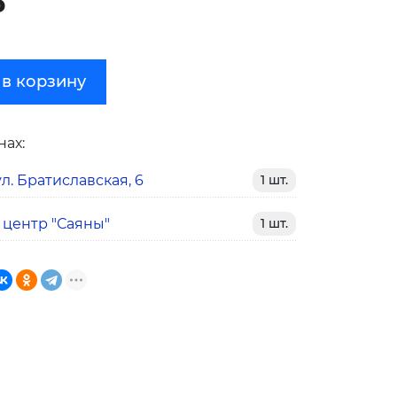
₽
 в корзину
нах:
л. Братиславская, 6
1 шт.
 центр "Саяны"
1 шт.