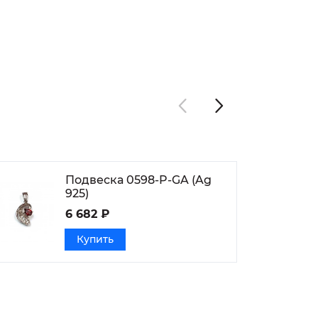
Подвеска 0598-P-GA (Ag
925)
6 682 ₽
Купить