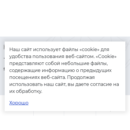
Контакты
Каталог
Наш сайт использует файлы «cookie» для
удобства пользования веб-сайтом. «Cookie»
+7 (925) 144-64-73
Браслеты
представляют собой небольшие файлы,
serebryanyye.grani@mail.ru
Золото
содержащие информацию о предыдущих
посещениях веб-сайта. Продолжая
Серебро
использовать наш сайт, вы даете согласие на
Бижутерия
их обработку.
Весь каталог
Хорошо
Помощь
Каталог
Поиск
Заказы
Корзина
Адреса магазинов
Политика конфиденциальности