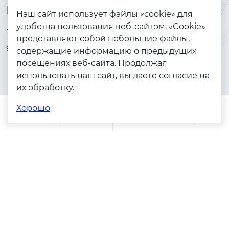
Контакты
Каталог
Наш сайт использует файлы «cookie» для
удобства пользования веб-сайтом. «Cookie»
+7 (925) 144-64-73
Браслеты
представляют собой небольшие файлы,
serebryanyye.grani@mail.ru
Золото
содержащие информацию о предыдущих
посещениях веб-сайта. Продолжая
Серебро
использовать наш сайт, вы даете согласие на
Бижутерия
их обработку.
Весь каталог
Хорошо
Помощь
Каталог
Поиск
Заказы
Корзина
Адреса магазинов
Политика конфиденциальности
Пользовательское соглашение