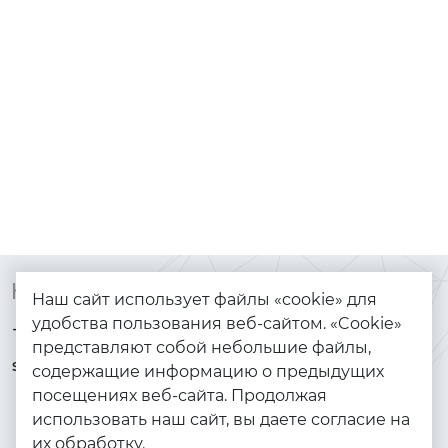
Контакты
Каталог
Наш сайт использует файлы «cookie» для
удобства пользования веб-сайтом. «Cookie»
+7 (925) 144-64-73
Браслеты
представляют собой небольшие файлы,
serebryanyye.grani@mail.ru
Золото
содержащие информацию о предыдущих
посещениях веб-сайта. Продолжая
Серебро
использовать наш сайт, вы даете согласие на
Бижутерия
их обработку.