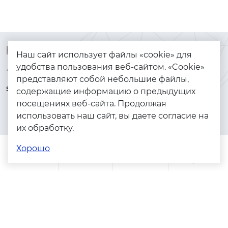
Контакты
Каталог
Наш сайт использует файлы «cookie» для
удобства пользования веб-сайтом. «Cookie»
+7 (925) 144-64-73
Браслеты
представляют собой небольшие файлы,
serebryanyye.grani@mail.ru
Золото
содержащие информацию о предыдущих
посещениях веб-сайта. Продолжая
Серебро
использовать наш сайт, вы даете согласие на
Бижутерия
их обработку.
Весь каталог
Хорошо
Помощь
Каталог
Поиск
Заказы
Корзина
Адреса магазинов
Политика конфиденциальности
Пользовательское соглашение