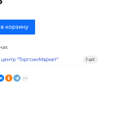
₽
 в корзину
нах:
 центр "ТоргсинМаркет"
1 шт.