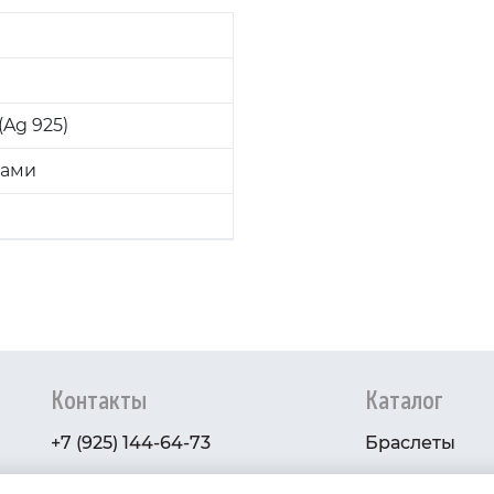
Ag 925)
ками
Контакты
Каталог
+7 (925) 144-64-73
Браслеты
serebryanyye.grani@mail.ru
Золото