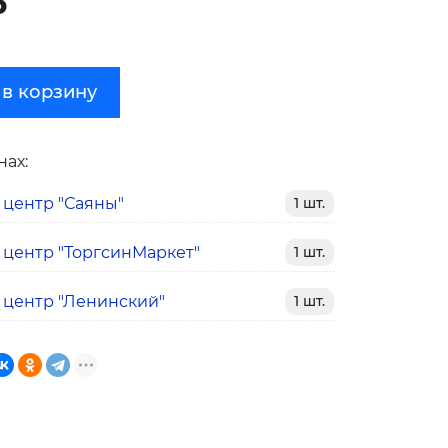
₽
 в корзину
нах:
 центр "Саяны"
1 шт.
 центр "ТоргсинМаркет"
1 шт.
 центр "Ленинский"
1 шт.