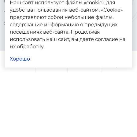
Контакты
Каталог
Наш сайт использует файлы «cookie» для
удобства пользования веб-сайтом. «Cookie»
+7 (925) 144-64-73
Браслеты
представляют собой небольшие файлы,
serebryanyye.grani@mail.ru
Золото
содержащие информацию о предыдущих
посещениях веб-сайта. Продолжая
Серебро
использовать наш сайт, вы даете согласие на
Бижутерия
их обработку.
Весь каталог
Хорошо
Помощь
Каталог
Поиск
Заказы
Корзина
Адреса магазинов
Политика конфиденциальности
Пользовательское соглашение
Copyright © 2023 - 2026. Серебряные грани, ювелирная