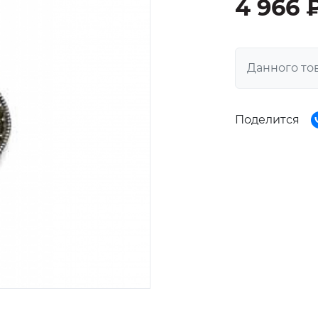
4 966 
Данного то
Поделится