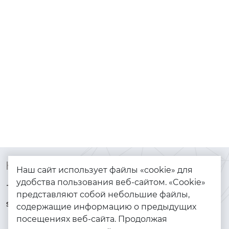
Контакты
Каталог
Наш сайт использует файлы «cookie» для
удобства пользования веб-сайтом. «Cookie»
+7 (925) 144-64-73
Браслеты
представляют собой небольшие файлы,
serebryanyye.grani@mail.ru
Золото
содержащие информацию о предыдущих
посещениях веб-сайта. Продолжая
Серебро