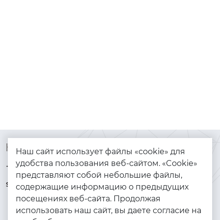
Контакты
Каталог
Наш сайт использует файлы «cookie» для
удобства пользования веб-сайтом. «Cookie»
+7 (925) 144-64-73
Браслеты
представляют собой небольшие файлы,
serebryanyye.grani@mail.ru
Золото
содержащие информацию о предыдущих
посещениях веб-сайта. Продолжая
Серебро
использовать наш сайт, вы даете согласие на
Бижутерия