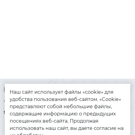
Контакты
Каталог
Наш сайт использует файлы «cookie» для
удобства пользования веб-сайтом. «Cookie»
+7 (925) 144-64-73
Браслеты
представляют собой небольшие файлы,
serebryanyye.grani@mail.ru
Золото
содержащие информацию о предыдущих
посещениях веб-сайта. Продолжая
Серебро
использовать наш сайт, вы даете согласие на
Бижутерия