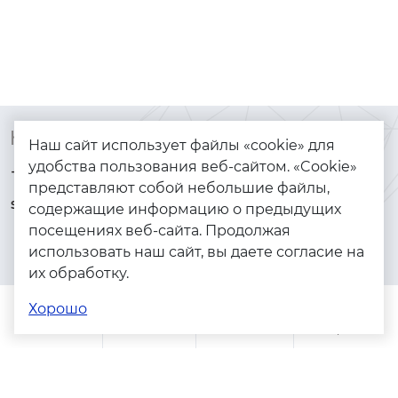
Контакты
Каталог
Наш сайт использует файлы «cookie» для
удобства пользования веб-сайтом. «Cookie»
+7 (925) 144-64-73
Браслеты
представляют собой небольшие файлы,
serebryanyye.grani@mail.ru
Золото
содержащие информацию о предыдущих
посещениях веб-сайта. Продолжая
Серебро
использовать наш сайт, вы даете согласие на
Бижутерия
их обработку.
Весь каталог
Хорошо
Помощь
Каталог
Поиск
Заказы
Корзина
Адреса магазинов
Политика конфиденциальности