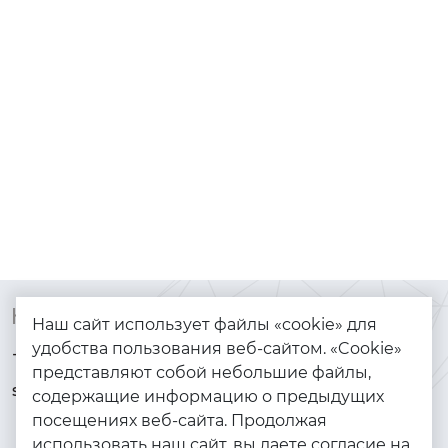
Контакты
Каталог
Наш сайт использует файлы «cookie» для
удобства пользования веб-сайтом. «Cookie»
+7 (925) 144-64-73
Браслеты
представляют собой небольшие файлы,
serebryanyye.grani@mail.ru
Золото
содержащие информацию о предыдущих
посещениях веб-сайта. Продолжая
Серебро
использовать наш сайт, вы даете согласие на