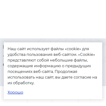
Контакты
Каталог
Наш сайт использует файлы «cookie» для
удобства пользования веб-сайтом. «Cookie»
+7 (925) 144-64-73
Браслеты
представляют собой небольшие файлы,
serebryanyye.grani@mail.ru
Золото
содержащие информацию о предыдущих
посещениях веб-сайта. Продолжая
Серебро
использовать наш сайт, вы даете согласие на
Бижутерия
их обработку.
Весь каталог
Хорошо
Помощь
Каталог
Поиск
Заказы
Корзина
Адреса магазинов