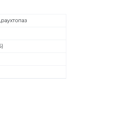
,раухтопаз
5)