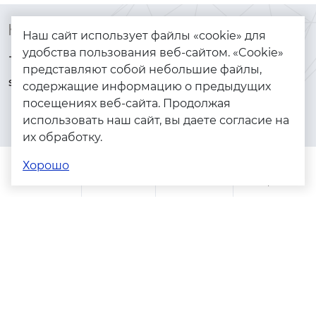
Контакты
Каталог
Наш сайт использует файлы «cookie» для
удобства пользования веб-сайтом. «Cookie»
+7 (925) 144-64-73
Браслеты
представляют собой небольшие файлы,
serebryanyye.grani@mail.ru
Золото
содержащие информацию о предыдущих
посещениях веб-сайта. Продолжая
Серебро
использовать наш сайт, вы даете согласие на
Бижутерия
их обработку.
Весь каталог
Хорошо
Помощь
Каталог
Поиск
Заказы
Корзина
Адреса магазинов
Политика конфиденциальности
Пользовательское соглашение