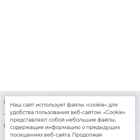
Контакты
Каталог
Наш сайт использует файлы «cookie» для
удобства пользования веб-сайтом. «Cookie»
+7 (925) 144-64-73
Браслеты
представляют собой небольшие файлы,
serebryanyye.grani@mail.ru
Золото
содержащие информацию о предыдущих
посещениях веб-сайта. Продолжая
Серебро