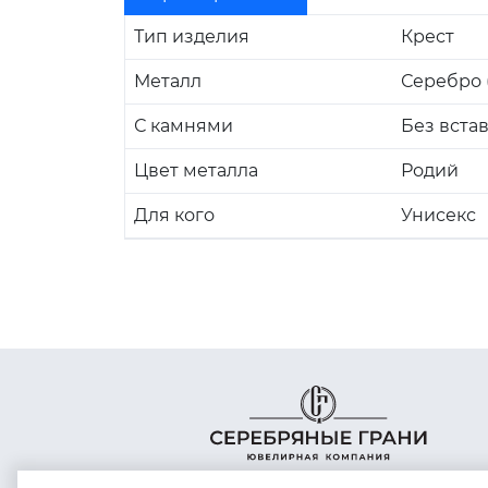
Тип изделия
Крест
Металл
Серебро (
С камнями
Без вста
Цвет металла
Родий
Для кого
Унисекс