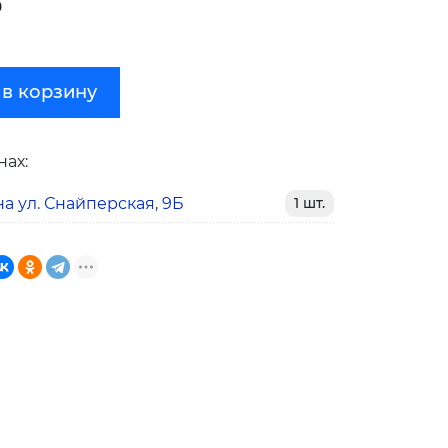
₽
 в корзину
нах:
а ул. Снайперская, 9Б
1 шт.