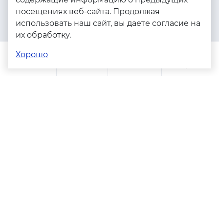
посещениях веб-сайта. Продолжая
Серебро
использовать наш сайт, вы даете согласие на
Бижутерия
их обработку.
Весь каталог
Хорошо
Помощь
Каталог
Поиск
Заказы
Корзина
Адреса магазинов
Политика конфиденциальности
Пользовательское соглашение
Copyright © 2023 - 2026. Серебряные грани, ювелирная
компания
Разработка и продвижение -