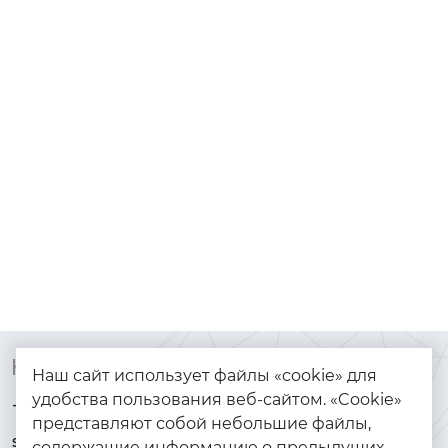
Контакты
Каталог
Наш сайт использует файлы «cookie» для
удобства пользования веб-сайтом. «Cookie»
+7 (925) 144-64-73
Браслеты
представляют собой небольшие файлы,
serebryanyye.grani@mail.ru
Золото
содержащие информацию о предыдущих