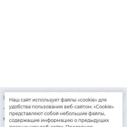
Контакты
Каталог
Наш сайт использует файлы «cookie» для
удобства пользования веб-сайтом. «Cookie»
+7 (925) 144-64-73
Браслеты
представляют собой небольшие файлы,
serebryanyye.grani@mail.ru
Золото
содержащие информацию о предыдущих