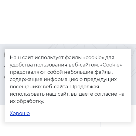
Контакты
Каталог
Наш сайт использует файлы «cookie» для
удобства пользования веб-сайтом. «Cookie»
+7 (925) 144-64-73
Браслеты
представляют собой небольшие файлы,
serebryanyye.grani@mail.ru
Золото
содержащие информацию о предыдущих
посещениях веб-сайта. Продолжая
Серебро
использовать наш сайт, вы даете согласие на
Бижутерия
их обработку.
Весь каталог
Хорошо
Помощь
Каталог
Поиск
Заказы
Корзина
Адреса магазинов