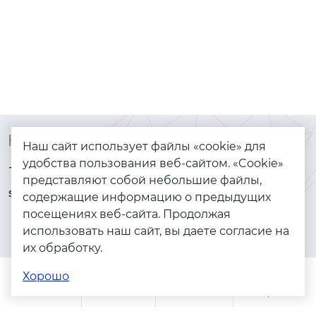
Контакты
Каталог
Наш сайт использует файлы «cookie» для
удобства пользования веб-сайтом. «Cookie»
+7 (925) 144-64-73
Браслеты
представляют собой небольшие файлы,
serebryanyye.grani@mail.ru
Золото
содержащие информацию о предыдущих
посещениях веб-сайта. Продолжая
Серебро
использовать наш сайт, вы даете согласие на
Бижутерия
их обработку.
Весь каталог
Хорошо
Помощь
Каталог
Поиск
Заказы
Корзина
Адреса магазинов