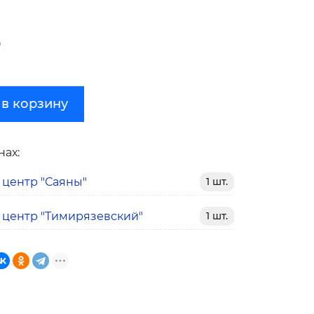
₽
 в корзину
нах:
 центр "Саяны"
1 шт.
 центр "Тимирязевский"
1 шт.