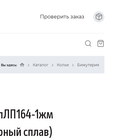
Проверить заказ
Каталог
Колье
Бижутерия
Вы здесь:
КлЛП164-1жм
рный сплав)