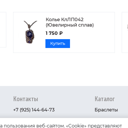
Колье КлЛП042
(Ювелирный сплав)
1 750 ₽
Купить
Контакты
Каталог
+7 (925) 144-64-73
Браслеты
serebryanyye.grani@mail.ru
Золото
ва пользования веб-сайтом. «Cookie» представляют