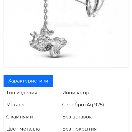
Характеристики
Тип изделия
Ионизатор
Металл
Серебро (Ag 925)
С камнями
Без вставок
Цвет металла
Без покрытия