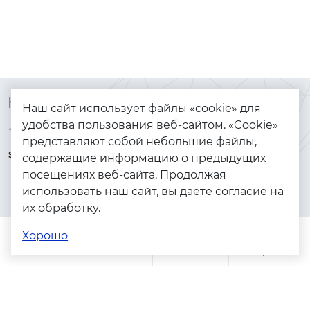
Контакты
Каталог
Наш сайт использует файлы «cookie» для
удобства пользования веб-сайтом. «Cookie»
+7 (925) 144-64-73
Браслеты
представляют собой небольшие файлы,
serebryanyye.grani@mail.ru
Золото
содержащие информацию о предыдущих
посещениях веб-сайта. Продолжая
Серебро
использовать наш сайт, вы даете согласие на
Бижутерия
их обработку.
Весь каталог
Хорошо
Помощь
Каталог
Поиск
Заказы
Корзина
Адреса магазинов
Политика конфиденциальности