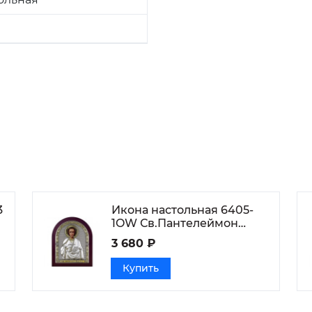
3
Икона настольная 6405-
1OW Св.Пантелеймон
Целитель
3 680 ₽
Купить