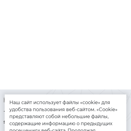
Контакты
Каталог
Наш сайт использует файлы «cookie» для
удобства пользования веб-сайтом. «Cookie»
+7 (925) 144-64-73
Браслеты
представляют собой небольшие файлы,
serebryanyye.grani@mail.ru
Золото
содержащие информацию о предыдущих
посещениях веб-сайта. Продолжая