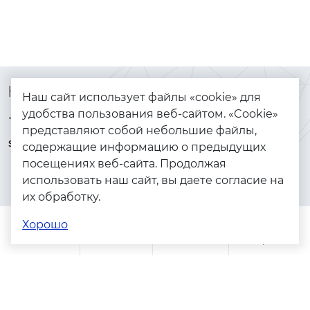
Контакты
Каталог
Наш сайт использует файлы «cookie» для
удобства пользования веб-сайтом. «Cookie»
+7 (925) 144-64-73
Браслеты
представляют собой небольшие файлы,
serebryanyye.grani@mail.ru
Золото
содержащие информацию о предыдущих
посещениях веб-сайта. Продолжая
Серебро
использовать наш сайт, вы даете согласие на
Бижутерия
их обработку.
Весь каталог
Хорошо
Помощь
Каталог
Поиск
Заказы
Корзина
Адреса магазинов
Политика конфиденциальности