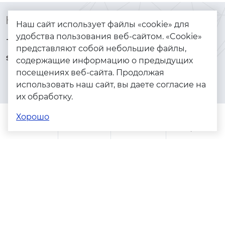
Контакты
Каталог
Наш сайт использует файлы «cookie» для
удобства пользования веб-сайтом. «Cookie»
+7 (925) 144-64-73
Браслеты
представляют собой небольшие файлы,
serebryanyye.grani@mail.ru
Золото
содержащие информацию о предыдущих
посещениях веб-сайта. Продолжая
Серебро
использовать наш сайт, вы даете согласие на
Бижутерия
их обработку.
Весь каталог
Хорошо
Помощь
Каталог
Поиск
Заказы
Корзина
Адреса магазинов
Политика конфиденциальности
Пользовательское соглашение