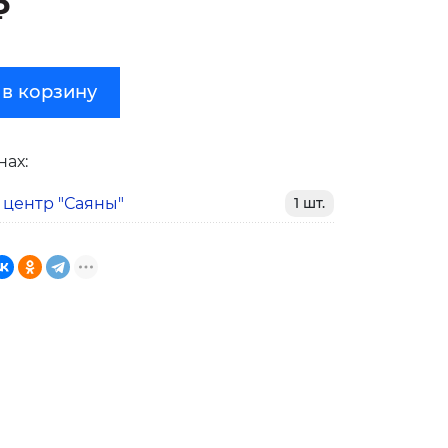
₽
 в корзину
нах:
 центр "Саяны"
1 шт.