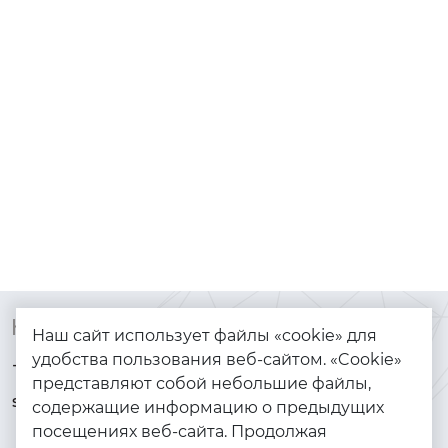
Контакты
Каталог
Наш сайт использует файлы «cookie» для
удобства пользования веб-сайтом. «Cookie»
+7 (925) 144-64-73
Браслеты
представляют собой небольшие файлы,
serebryanyye.grani@mail.ru
Золото
содержащие информацию о предыдущих
посещениях веб-сайта. Продолжая
Серебро