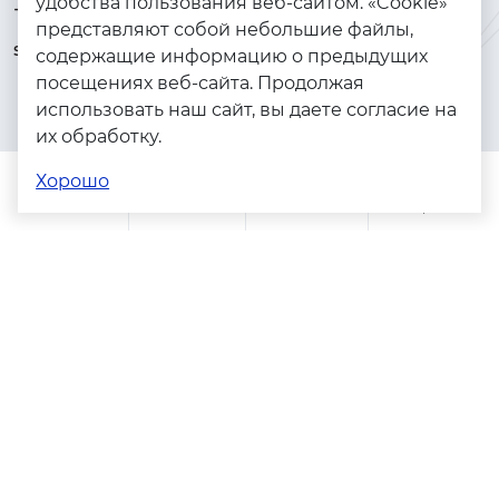
удобства пользования веб-сайтом. «Cookie»
+7 (925) 144-64-73
Браслеты
представляют собой небольшие файлы,
serebryanyye.grani@mail.ru
Золото
содержащие информацию о предыдущих
посещениях веб-сайта. Продолжая
Серебро
использовать наш сайт, вы даете согласие на
Бижутерия
их обработку.
Весь каталог
Хорошо
Помощь
Каталог
Поиск
Заказы
Корзина
Адреса магазинов
Политика конфиденциальности
Пользовательское соглашение
Copyright © 2023 - 2026. Серебряные грани, ювелирная
компания
Разработка и продвижение -