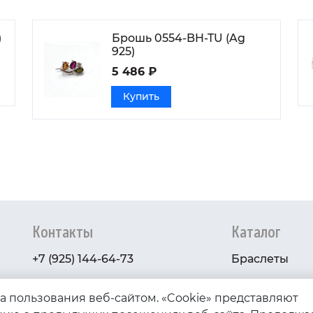
)
Брошь 0554-BH-TU (Ag
925)
5 486 ₽
Купить
Контакты
Каталог
+7 (925) 144-64-73
Браслеты
serebryanyye.grani@mail.ru
Золото
ва пользования веб-сайтом. «Cookie» представляют
Серебро