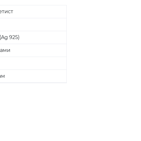
етист
Ag 925)
ками
ам