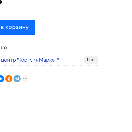
₽
 в корзину
нах:
 центр "ТоргсинМаркет"
1 шт.